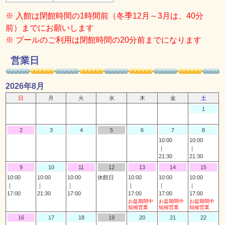
※ 入館は閉館時間の1時間前（冬季12月～3月は、40分
前）までにお願いします
※ プールのご利用は閉館時間の20分前までになります
営業日
2026年8月
日
月
火
水
木
金
土
1
2
3
4
5
6
7
8
10:00
10:00
｜
｜
21:30
21:30
9
10
11
12
13
14
15
10:00
10:00
10:00
休館日
10:00
10:00
10:00
｜
｜
｜
｜
｜
｜
17:00
21:30
17:00
17:00
17:00
17:00
お盆期間中
お盆期間中
お盆期間中
短縮営業
短縮営業
短縮営業
16
17
18
19
20
21
22