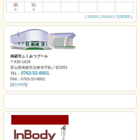
30
31
○
○
｜
2026/9
｜
2026/10
｜
営業時間
｜
南砺市ふくみつプール
〒939-1626
富山県南砺市法林寺字松ノ谷2051
0763-52-8801
TEL：
FAX：0763-52-8802
[
受付時間
]