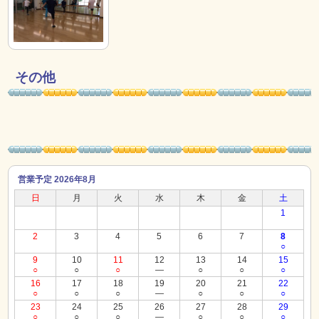
その他
営業予定 2026年8月
日
月
火
水
木
金
土
1
2
3
4
5
6
7
8
○
9
10
11
12
13
14
15
○
○
○
―
○
○
○
16
17
18
19
20
21
22
○
○
○
―
○
○
○
23
24
25
26
27
28
29
○
○
○
―
○
○
○