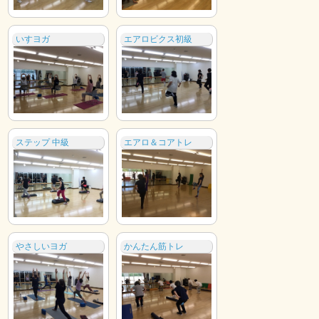
いすヨガ
エアロビクス初級
ステップ 中級
エアロ＆コアトレ
やさしいヨガ
かんたん筋トレ