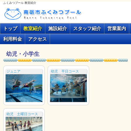
ふくみつプール 教室紹介
トップ
教室紹介
施設紹介
スタッフ紹介
営業案内
利用料金
アクセス
幼児・小学生
ジュニア
幼児 平日コース
幼児 土曜日コース