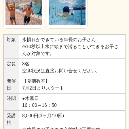
対象
水慣れができている年長のお子さん
※10秒以上水に頭まで潜ることができるお子さ
んが対象です。
定員
8名
空き状況は直接お問い合せください。
開催
【夏期教室】
日
7月2日よりスタート
時間
●木曜日
16：00～16：50
受講
8,000円(3ヶ月/10回)
料