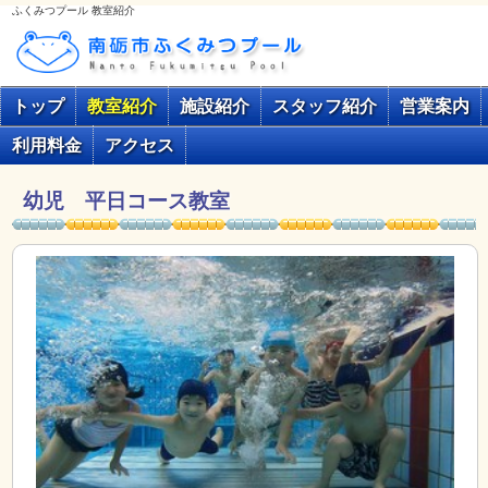
ふくみつプール 教室紹介
トップ
教室紹介
施設紹介
スタッフ紹介
営業案内
利用料金
アクセス
幼児 平日コース教室