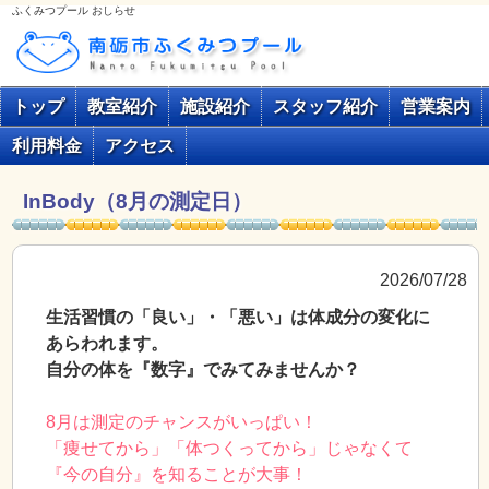
ふくみつプール おしらせ
トップ
教室紹介
施設紹介
スタッフ紹介
営業案内
利用料金
アクセス
InBody（8月の測定日）
2026/07/28
生活習慣の「良い」・「悪い」は体成分の変化に
あらわれます。
自分の体を『数字』でみてみませんか？
8月は測定のチャンスがいっぱい！
「痩せてから」「体つくってから」じゃなくて
『今の自分』を知ることが大事！