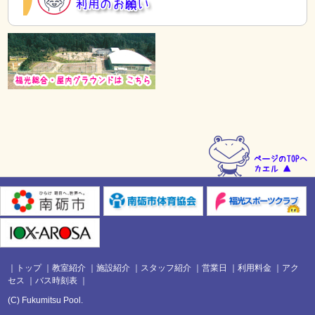
｜
トップ
｜
教室紹介
｜
施設紹介
｜
スタッフ紹介
｜
営業日
｜
利用料金
｜
アク
セス
｜
バス時刻表
｜
(C)
Fukumitsu Pool
.