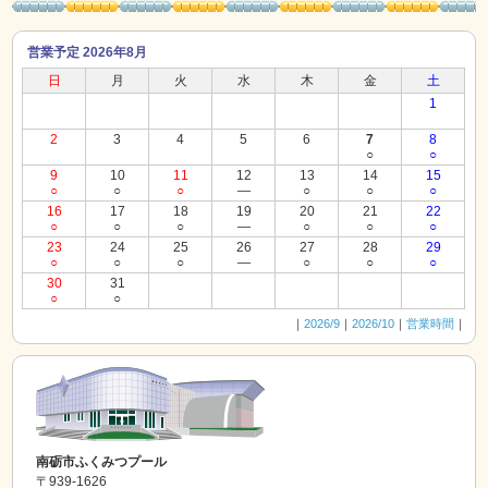
営業予定 2026年8月
日
月
火
水
木
金
土
1
2
3
4
5
6
7
8
○
○
9
10
11
12
13
14
15
○
○
○
―
○
○
○
16
17
18
19
20
21
22
○
○
○
―
○
○
○
23
24
25
26
27
28
29
○
○
○
―
○
○
○
30
31
○
○
｜
2026/9
｜
2026/10
｜
営業時間
｜
南砺市ふくみつプール
〒939-1626