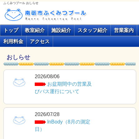
ふくみつプール おしらせ
トップ
教室紹介
施設紹介
スタッフ紹介
営業案内
利用料金
アクセス
おしらせ
2026/08/06
お盆期間中の営業及
びバス運行について
2026/07/28
InBody（8月の測定
日）